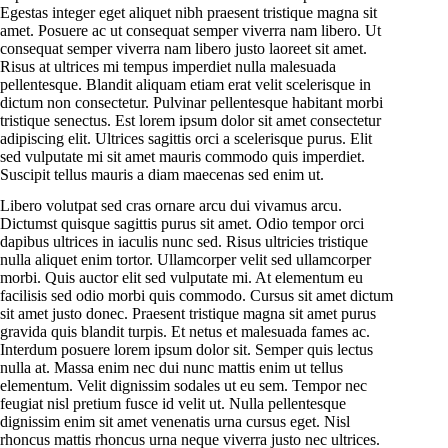
Egestas integer eget aliquet nibh praesent tristique magna sit
amet. Posuere ac ut consequat semper viverra nam libero. Ut
consequat semper viverra nam libero justo laoreet sit amet.
Risus at ultrices mi tempus imperdiet nulla malesuada
pellentesque. Blandit aliquam etiam erat velit scelerisque in
dictum non consectetur. Pulvinar pellentesque habitant morbi
tristique senectus. Est lorem ipsum dolor sit amet consectetur
adipiscing elit. Ultrices sagittis orci a scelerisque purus. Elit
sed vulputate mi sit amet mauris commodo quis imperdiet.
Suscipit tellus mauris a diam maecenas sed enim ut.
Libero volutpat sed cras ornare arcu dui vivamus arcu.
Dictumst quisque sagittis purus sit amet. Odio tempor orci
dapibus ultrices in iaculis nunc sed. Risus ultricies tristique
nulla aliquet enim tortor. Ullamcorper velit sed ullamcorper
morbi. Quis auctor elit sed vulputate mi. At elementum eu
facilisis sed odio morbi quis commodo. Cursus sit amet dictum
sit amet justo donec. Praesent tristique magna sit amet purus
gravida quis blandit turpis. Et netus et malesuada fames ac.
Interdum posuere lorem ipsum dolor sit. Semper quis lectus
nulla at. Massa enim nec dui nunc mattis enim ut tellus
elementum. Velit dignissim sodales ut eu sem. Tempor nec
feugiat nisl pretium fusce id velit ut. Nulla pellentesque
dignissim enim sit amet venenatis urna cursus eget. Nisl
rhoncus mattis rhoncus urna neque viverra justo nec ultrices.