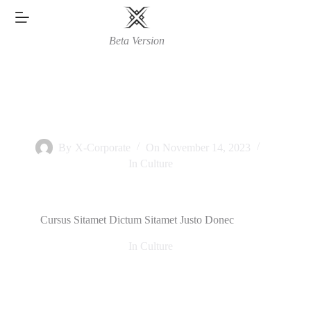
Skip
to
content
Beta Version
By
X-Corporate
On
November 14, 2023
In
Culture
Cursus Sitamet Dictum Sitamet Justo Donec
In
Culture