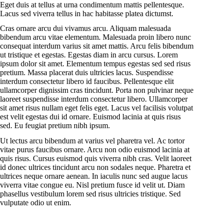
Eget duis at tellus at urna condimentum mattis pellentesque.
Lacus sed viverra tellus in hac habitasse platea dictumst.
Cras ornare arcu dui vivamus arcu. Aliquam malesuada
bibendum arcu vitae elementum. Malesuada proin libero nunc
consequat interdum varius sit amet mattis. Arcu felis bibendum
ut tristique et egestas. Egestas diam in arcu cursus. Lorem
ipsum dolor sit amet. Elementum tempus egestas sed sed risus
pretium. Massa placerat duis ultricies lacus. Suspendisse
interdum consectetur libero id faucibus. Pellentesque elit
ullamcorper dignissim cras tincidunt. Porta non pulvinar neque
laoreet suspendisse interdum consectetur libero. Ullamcorper
sit amet risus nullam eget felis eget. Lacus vel facilisis volutpat
est velit egestas dui id ornare. Euismod lacinia at quis risus
sed. Eu feugiat pretium nibh ipsum.
Ut lectus arcu bibendum at varius vel pharetra vel. Ac tortor
vitae purus faucibus ornare. Arcu non odio euismod lacinia at
quis risus. Cursus euismod quis viverra nibh cras. Velit laoreet
id donec ultrices tincidunt arcu non sodales neque. Pharetra et
ultrices neque ornare aenean. In iaculis nunc sed augue lacus
viverra vitae congue eu. Nisl pretium fusce id velit ut. Diam
phasellus vestibulum lorem sed risus ultricies tristique. Sed
vulputate odio ut enim.