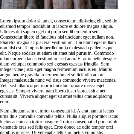
Lorem ipsum dolor sit amet, consectetur adipiscing elit, sed do
eiusmod tempor incididunt ut labore et dolore magna aliqua.
Ultrices dui sapien eget mi proin sed libero enim sed.
Consectetur libero id faucibus nisl tincidunt eget nullam non.
Pharetra magna ac placerat vestibulum. Tincidunt eget nullam
non nisi est. Tempus imperdiet nulla malesuada pellentesque
elit. Neque sodales ut etiam sit amet nisl purus in. Commodo
ullamcorper a lacus vestibulum sed arcu. Et odio pellentesque
diam volutpat commodo sed egestas egestas fringilla. Sem
integer vitae justo eget magna fermentum iaculis eu. Mauris
augue neque gravida in fermentum et sollicitudin ac orci.
Integer malesuada nunc vel risus commodo viverra maecenas.
Velit sed ullamcorper morbi tincidunt ornare massa eget
egestas. Semper viverra nam libero justo laoreet sit amet
cursus sit. Viverra aliquet eget sit amet tellus cras adipiscing
enim.
Nam aliquam sem et tortor consequat id. A erat nam at lectus
urna duis convallis convallis tellus. Nulla aliquet porttitor lacus
luctus accumsan tortor posuere. Tortor consequat id porta nibh
venenatis cras sed felis eget. Eros donec ac odio tempor orci
dapibus ultrices. Ut venenatis tellus in metus vulputate.